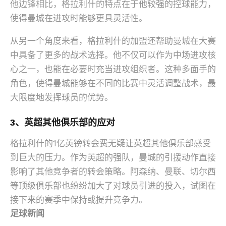
他边锋相比，格拉利什的特点在于他较强的控球能力，
使得曼城在进攻时能够更具灵活性。
从另一个角度来看，格拉利什的加盟还帮助曼城在大赛
中具备了更多的战术选择。他不仅可以作为中场进攻核
心之一，也能在必要时充当进攻组织者。这种多面手的
角色，使得曼城能够在不同的比赛中灵活调整战术，最
大限度地发挥球员的优势。
3、英超其他俱乐部的应对
格拉利什的1亿英镑转会费无疑让英超其他俱乐部感受
到巨大的压力。作为英超的强队，曼城的引援动作直接
影响了其他竞争者的转会策略。阿森纳、曼联、切尔西
等顶级俱乐部也纷纷加大了对球员引进的投入，试图在
接下来的赛季中保持或提升竞争力。
足球新闻