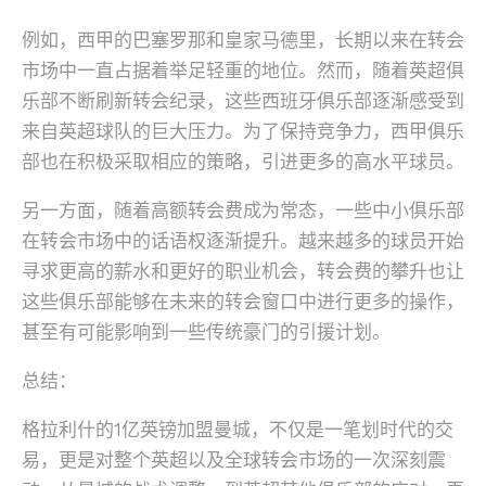
例如，西甲的巴塞罗那和皇家马德里，长期以来在转会
市场中一直占据着举足轻重的地位。然而，随着英超俱
乐部不断刷新转会纪录，这些西班牙俱乐部逐渐感受到
来自英超球队的巨大压力。为了保持竞争力，西甲俱乐
部也在积极采取相应的策略，引进更多的高水平球员。
另一方面，随着高额转会费成为常态，一些中小俱乐部
在转会市场中的话语权逐渐提升。越来越多的球员开始
寻求更高的薪水和更好的职业机会，转会费的攀升也让
这些俱乐部能够在未来的转会窗口中进行更多的操作，
甚至有可能影响到一些传统豪门的引援计划。
总结：
格拉利什的1亿英镑加盟曼城，不仅是一笔划时代的交
易，更是对整个英超以及全球转会市场的一次深刻震