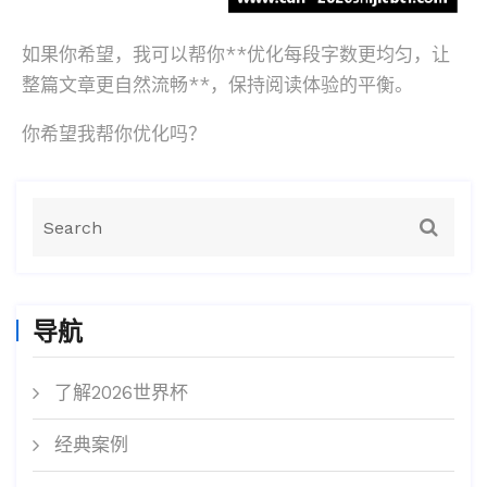
如果你希望，我可以帮你**优化每段字数更均匀，让
整篇文章更自然流畅**，保持阅读体验的平衡。
你希望我帮你优化吗？
导航
了解2026世界杯
经典案例