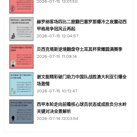
2026-07-15 13:01:50
赫罗纳客场四比二掀翻巴塞罗那爆冷之夜震动西
甲格局争冠风云再起
2026-07-15 12:04:57
贝西克塔斯逆境翻盘夺土耳其杯荣耀圆满赛季
2026-07-15 11:09:14
谢文能精彩破门助力中国队战胜澳大利亚引爆全
场激情
2026-07-15 10:12:47
西甲本轮走向前瞻核心球员状态或成胜负分水岭
关键对决全景解析
2026-07-14 13:03:54