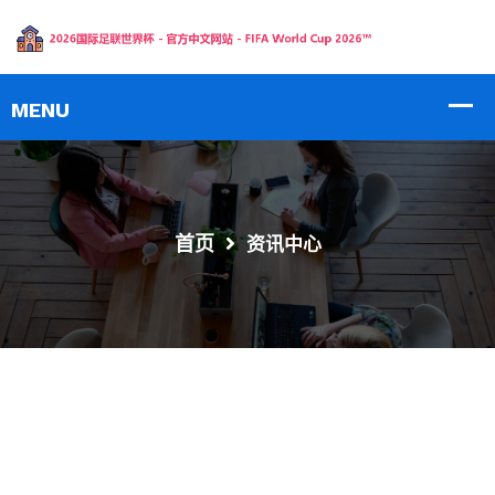
首页
资讯中心