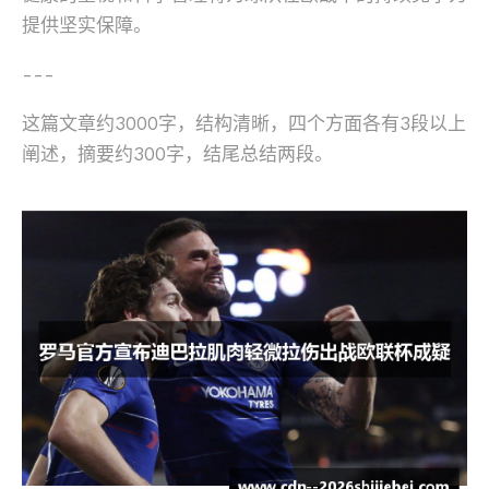
提供坚实保障。
---
这篇文章约3000字，结构清晰，四个方面各有3段以上
阐述，摘要约300字，结尾总结两段。