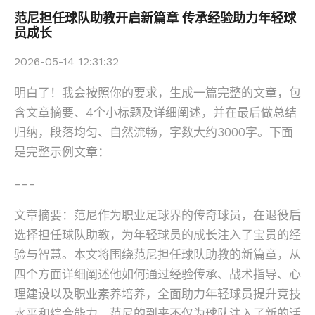
范尼担任球队助教开启新篇章 传承经验助力年轻球
员成长
2026-05-14 12:31:32
明白了！我会按照你的要求，生成一篇完整的文章，包
含文章摘要、4个小标题及详细阐述，并在最后做总结
归纳，段落均匀、自然流畅，字数大约3000字。下面
是完整示例文章：
---
文章摘要：范尼作为职业足球界的传奇球员，在退役后
选择担任球队助教，为年轻球员的成长注入了宝贵的经
验与智慧。本文将围绕范尼担任球队助教的新篇章，从
四个方面详细阐述他如何通过经验传承、战术指导、心
理建设以及职业素养培养，全面助力年轻球员提升竞技
水平和综合能力。范尼的到来不仅为球队注入了新的活