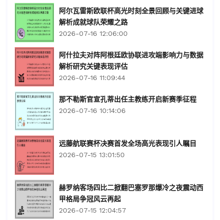
阿尔瓦雷斯欧联杯高光时刻全景回顾与关键进球
解析成就球队荣耀之路
2026-07-16 12:06:00
阿什拉夫对阵阿根廷欧协联进攻端影响力与数据
解析研究关键表现评估
2026-07-16 11:09:44
那不勒斯官宣孔蒂出任主教练开启新赛季征程
2026-07-16 10:14:06
远藤航联赛杯决赛首发全场高光表现引人瞩目
2026-07-15 13:01:50
赫罗纳客场四比二掀翻巴塞罗那爆冷之夜震动西
甲格局争冠风云再起
2026-07-15 12:04:57