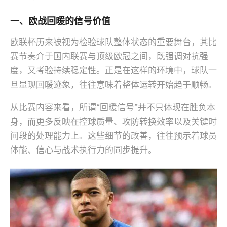
一、欧战回暖的信号价值
欧联杯历来被视为检验球队整体状态的重要舞台，其比
赛节奏介于国内联赛与顶级欧冠之间，既强调对抗强
度，又考验持续稳定性。正是在这样的环境中，球队一
旦显现回暖迹象，往往意味着整体运转开始趋于顺畅。
从比赛内容来看，所谓“回暖信号”并不只体现在胜负本
身，而更多反映在控球质量、攻防转换效率以及关键时
间段的处理能力上。这些细节的改善，往往预示着球员
体能、信心与战术执行力的同步提升。