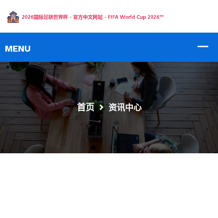
首页
资讯中心