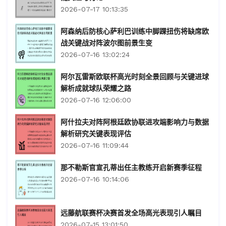
2026-07-17 10:13:35
阿森纳后防核心萨利巴训练中脚踝扭伤将缺席欧
战关键战对阵波尔图前景生变
2026-07-16 13:02:24
阿尔瓦雷斯欧联杯高光时刻全景回顾与关键进球
解析成就球队荣耀之路
2026-07-16 12:06:00
阿什拉夫对阵阿根廷欧协联进攻端影响力与数据
解析研究关键表现评估
2026-07-16 11:09:44
那不勒斯官宣孔蒂出任主教练开启新赛季征程
2026-07-16 10:14:06
远藤航联赛杯决赛首发全场高光表现引人瞩目
2026-07-15 13:01:50