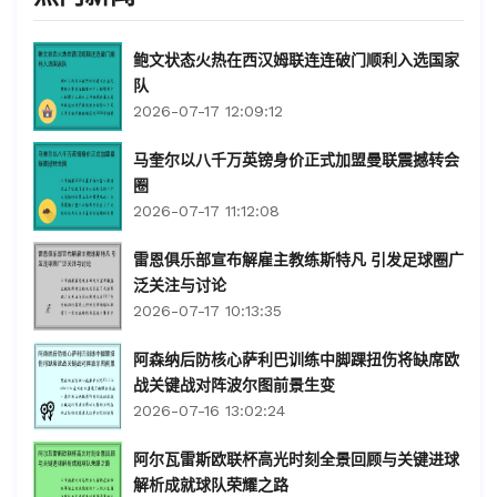
鲍文状态火热在西汉姆联连连破门顺利入选国家
队
2026-07-17 12:09:12
马奎尔以八千万英镑身价正式加盟曼联震撼转会
圈
2026-07-17 11:12:08
雷恩俱乐部宣布解雇主教练斯特凡 引发足球圈广
泛关注与讨论
2026-07-17 10:13:35
阿森纳后防核心萨利巴训练中脚踝扭伤将缺席欧
战关键战对阵波尔图前景生变
2026-07-16 13:02:24
阿尔瓦雷斯欧联杯高光时刻全景回顾与关键进球
解析成就球队荣耀之路