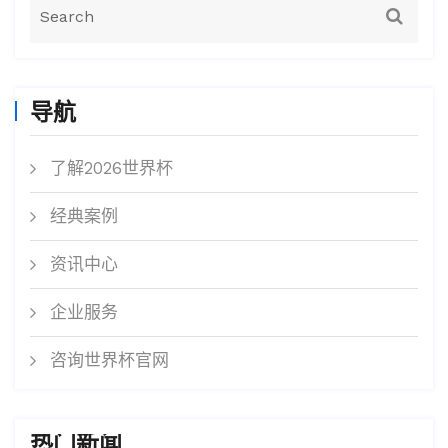
导航
了解2026世界杯
经典案例
资讯中心
企业服务
咨询世界杯官网
热门新闻