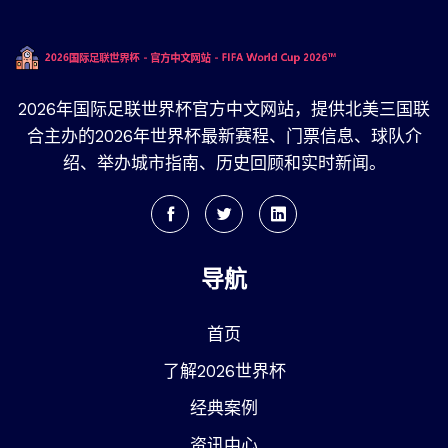
2026年国际足联世界杯官方中文网站，提供北美三国联
合主办的2026年世界杯最新赛程、门票信息、球队介
绍、举办城市指南、历史回顾和实时新闻。
导航
首页
了解2026世界杯
经典案例
资讯中心