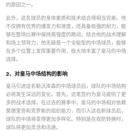
的原因之一。
此外，这名球员的身体素质和技术结合得相当完美。他
不仅拥有优秀的爆发力和速度，还具备极强的耐力，能
够在整场比赛中保持高强度的跑动。结合他的战术理解
和场上领导力，他无疑是一个全能型的中场球员，能够
在多个位置上发挥重要作用，极大地丰富了皇马的中场
选择。
2、对皇马中场结构的影响
皇马引进这名勒沃库森的中场球员后，球队的中场结构
必将发生深远的变化。首先，这笔签约为皇马提供了更
多的战术选择。在过去的赛季中，皇马的中场相对依赖
莫德里奇和克罗斯的组织能力，而引入这名新球员后，
球队的中场将变得更加多样化。特别是在攻防转换时，
球队将更加灵活和迅速。