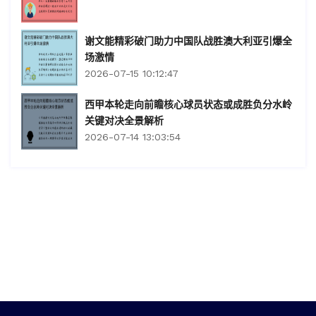
谢文能精彩破门助力中国队战胜澳大利亚引爆全
场激情
2026-07-15 10:12:47
西甲本轮走向前瞻核心球员状态或成胜负分水岭
关键对决全景解析
2026-07-14 13:03:54