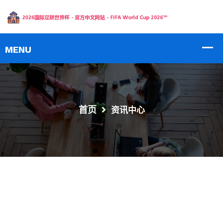
首页
资讯中心