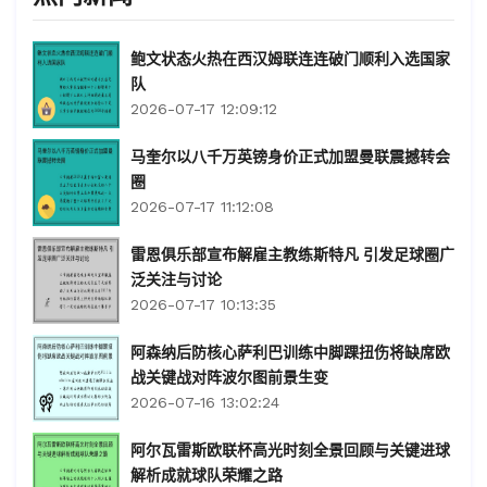
鲍文状态火热在西汉姆联连连破门顺利入选国家
队
2026-07-17 12:09:12
马奎尔以八千万英镑身价正式加盟曼联震撼转会
圈
2026-07-17 11:12:08
雷恩俱乐部宣布解雇主教练斯特凡 引发足球圈广
泛关注与讨论
2026-07-17 10:13:35
阿森纳后防核心萨利巴训练中脚踝扭伤将缺席欧
战关键战对阵波尔图前景生变
2026-07-16 13:02:24
阿尔瓦雷斯欧联杯高光时刻全景回顾与关键进球
解析成就球队荣耀之路