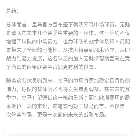
总结：
总体而言，皇马官方宣布签下勒沃库森中场球员，无疑
是球队在未来几个赛季中重要的一步棋。这一签约不仅
增强了球队的中场实力，也为球队的战术体系和人员配
置带来了全新的可能性。从技术特点到战术适应，从即
战力到潜力发展，这名球员的加入无疑将帮助皇马在竞
争激烈的西甲联赛中占据更有利的位置。
随着这名球员的到来，皇马的中场将更加稳定且具备创
造力，球队的整体战术也将发生重要调整。在未来的赛
季中，皇马有望凭借这一签约重新夺回在欧洲赛场的霸
主地位。总的来说，这笔签约对于皇马而言，不仅是一
次阵容补强，更是一次面向未来的战略布局。