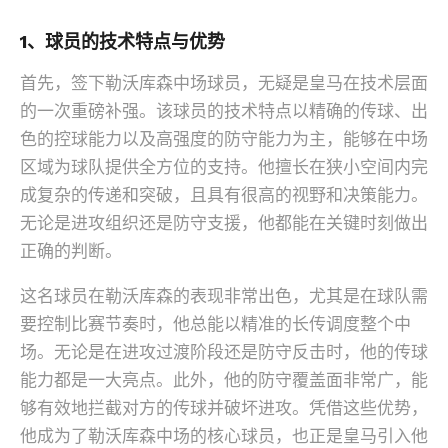
1、球员的技术特点与优势
首先，签下勒沃库森中场球员，无疑是皇马在技术层面
的一次重磅补强。该球员的技术特点以精确的传球、出
色的控球能力以及高强度的防守能力为主，能够在中场
区域为球队提供全方位的支持。他擅长在狭小空间内完
成复杂的传递和突破，且具有很高的视野和决策能力。
无论是进攻组织还是防守支援，他都能在关键时刻做出
正确的判断。
这名球员在勒沃库森的表现非常出色，尤其是在球队需
要控制比赛节奏时，他总能以精准的长传调度整个中
场。无论是在进攻过渡阶段还是防守反击时，他的传球
能力都是一大亮点。此外，他的防守覆盖面非常广，能
够有效地拦截对方的传球并破坏进攻。凭借这些优势，
他成为了勒沃库森中场的核心球员，也正是皇马引入他