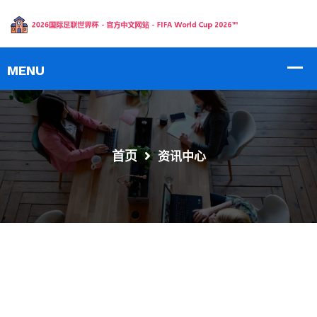
首页
资讯中心