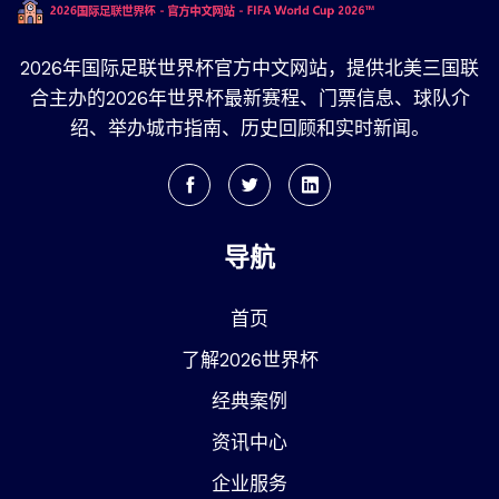
2026年国际足联世界杯官方中文网站，提供北美三国联
合主办的2026年世界杯最新赛程、门票信息、球队介
绍、举办城市指南、历史回顾和实时新闻。
导航
首页
了解2026世界杯
经典案例
资讯中心
企业服务