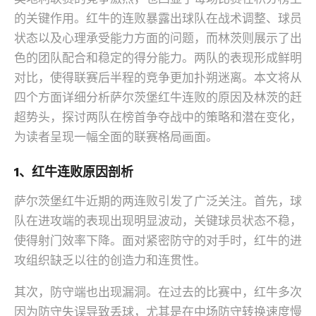
的关键作用。红牛的连败暴露出球队在战术调整、球员
状态以及心理承受能力方面的问题，而林茨则展示了出
色的团队配合和稳定的得分能力。两队的表现形成鲜明
对比，使得联赛后半程的竞争更加扑朔迷离。本文将从
四个方面详细分析萨尔茨堡红牛连败的原因及林茨的赶
超势头，探讨两队在榜首争夺战中的策略和潜在变化，
为读者呈现一幅全面的联赛格局画面。
1、红牛连败原因剖析
萨尔茨堡红牛近期的两连败引发了广泛关注。首先，球
队在进攻端的表现出现明显波动，关键球员状态不稳，
使得射门效率下降。面对紧密防守的对手时，红牛的进
攻组织缺乏以往的创造力和连贯性。
其次，防守端也出现漏洞。在过去的比赛中，红牛多次
因为防守失误导致丢球，尤其是在中场防守转换速度慢