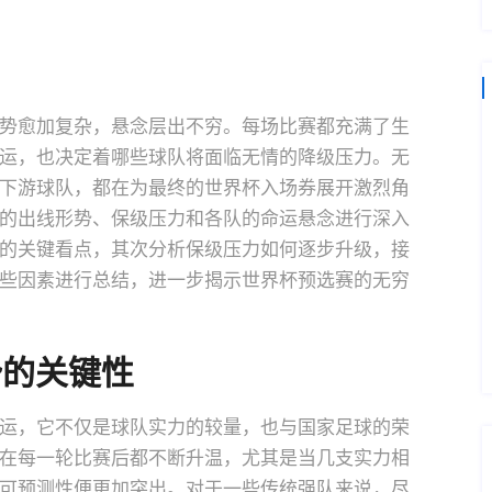
势愈加复杂，悬念层出不穷。每场比赛都充满了生
运，也决定着哪些球队将面临无情的降级压力。无
下游球队，都在为最终的世界杯入场券展开激烈角
的出线形势、保级压力和各队的命运悬念进行深入
的关键看点，其次分析保级压力如何逐步升级，接
些因素进行总结，进一步揭示世界杯预选赛的无穷
势的关键性
运，它不仅是球队实力的较量，也与国家足球的荣
在每一轮比赛后都不断升温，尤其是当几支实力相
可预测性便更加突出。对于一些传统强队来说，尽