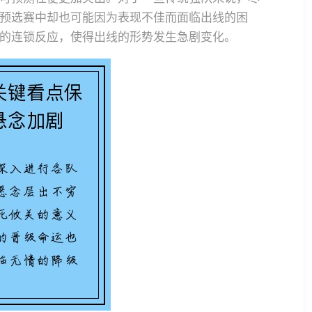
预选赛中却也可能因为表现不佳而面临出线的困
的连锁反应，使得出线的形势发生急剧变化。