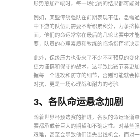
形势愈加严峻时，每一场比赛的结果都可能对
例如，某些传统强队在前期表现不佳，急需通
中下游的队伍则需要不断积累积分，力争挤掉
面，他们的命运常常在最后的几轮比赛中才能
要，队员的心理素质和教练的临场指挥将决定
此外，保级压力也带来了不少不可预见的变化
更为谨慎和保守的战术，这导致比赛节奏更加
握每一个进攻和防守的细节，否则可能就会掉
对抗，更是一场心理战和耐力的考验。
3、各队命运悬念加剧
随着世界杯预选赛的推进，各队的命运逐渐悬
赛都承载着巨大的期望和不确定性。对某些强
艰难，甚至会导致他们错失出线机会。而对一