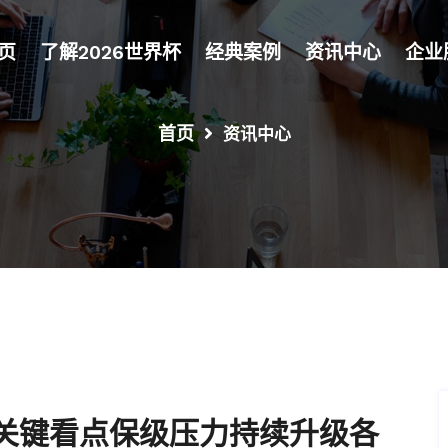
页
了解2026世界杯
经典案例
资讯中心
企业
首页
资讯中心
关键看点保级压力持续升级各