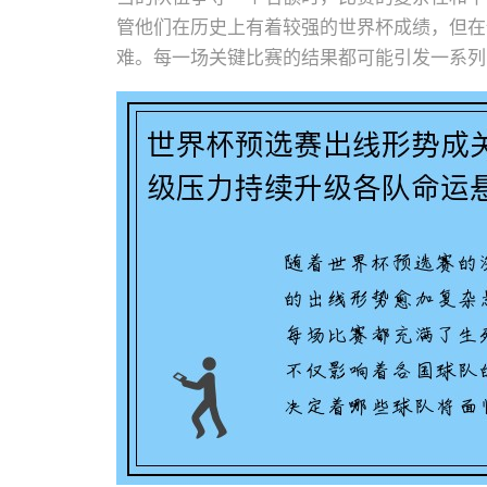
管他们在历史上有着较强的世界杯成绩，但在
难。每一场关键比赛的结果都可能引发一系列