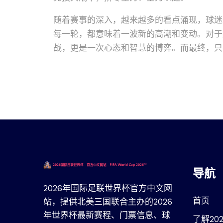
随着赛事的深入，越来越多的看点涌现，球迷
每一轮，都意味着一波新的高潮和变动。对于
战，更是一次心态和智慧的博弈。而最终，只
导航
2026年国际足联世界杯官方中文网
首页
站，提供北美三国联合主办的2026
年世界杯最新赛程、门票信息、球
了解20