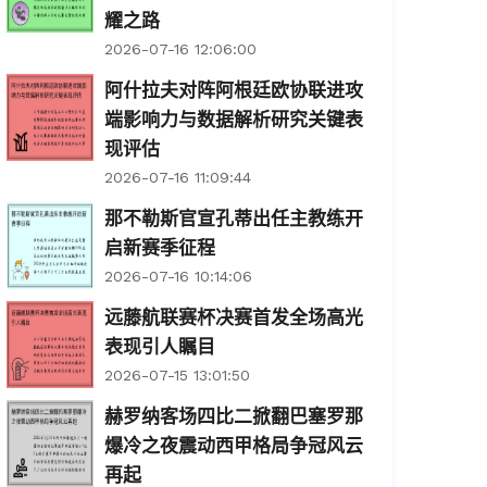
耀之路
2026-07-16 12:06:00
阿什拉夫对阵阿根廷欧协联进攻
端影响力与数据解析研究关键表
现评估
2026-07-16 11:09:44
那不勒斯官宣孔蒂出任主教练开
启新赛季征程
2026-07-16 10:14:06
远藤航联赛杯决赛首发全场高光
表现引人瞩目
2026-07-15 13:01:50
赫罗纳客场四比二掀翻巴塞罗那
爆冷之夜震动西甲格局争冠风云
再起