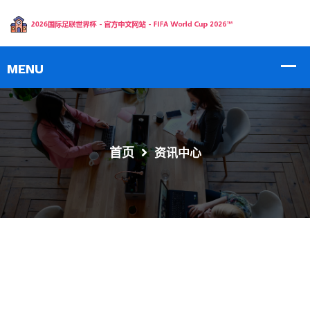
首页
资讯中心