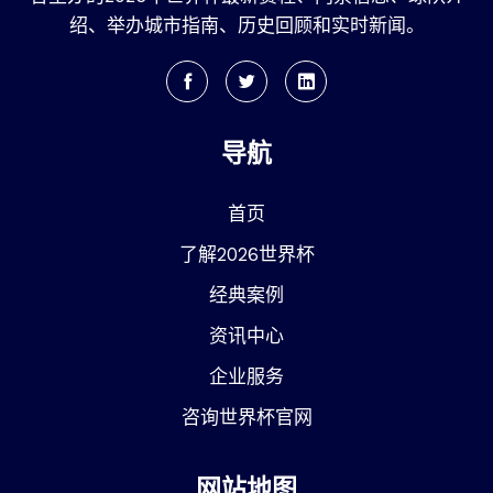
绍、举办城市指南、历史回顾和实时新闻。
导航
首页
了解2026世界杯
经典案例
资讯中心
企业服务
咨询世界杯官网
网站地图