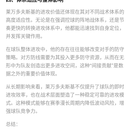
莱万多夫斯基的进攻价值还体现在其对不同战术体系的
高度适应性。无论是在强调控球的阵地战体系，还是节
奏更快的转换进攻体系中，他都能迅速找到自身定位，
并发挥关键作用。
在球队整体进攻中，他的存在往往能够改变对手的防守
策略。对方防线需要为其投入更多防守资源，从而在无
形中为队友创造出更多进攻空间，这种“间接贡献”是数
据之外的重要价值体现。
从长期影响来看，莱万多夫斯基不仅提升了球队的即时
进攻效率，也在战术层面塑造了一种稳定可靠的进攻模
式。这种模式能够在赛季漫长周期内降低波动风险，增
强球队竞争力。
总结：