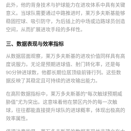
此外，他的背身技术与护球能力在进攻体系中具有关键
意义。当球队需要通过中路推进时，莱万多夫斯基能够
稳固控球、吸引防守，为后插上的中场或边路球员创造
空间，从而扩展进攻手段的多样性。
三、数据表现与效率指标
从数据层面观察，莱万多夫斯基的进攻价值同样具有高
度说服力。无论是预期进球值、射门转化率，还是每
90分钟进球数，他都长期位居顶级前锋行列。这些数
据反映了其稳定且可持续的进攻输出能力。
在高阶数据指标中，莱万多夫斯基的“每次触球预期威
胁值”尤为突出。这意味着他在禁区内外的每一次触
球，往往都能直接提升球队的进球概率，体现出极高的
效率属性。