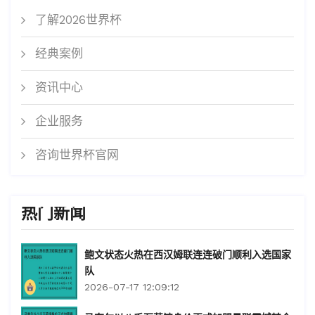
了解2026世界杯
经典案例
资讯中心
企业服务
咨询世界杯官网
热门新闻
鲍文状态火热在西汉姆联连连破门顺利入选国家
队
2026-07-17 12:09:12