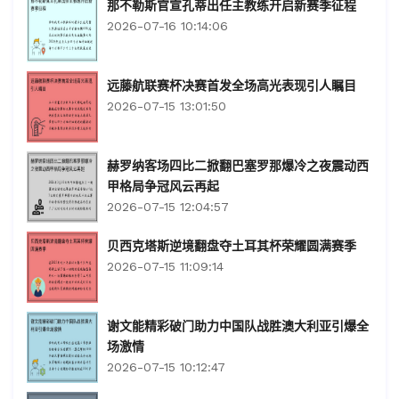
那不勒斯官宣孔蒂出任主教练开启新赛季征程
2026-07-16 10:14:06
远藤航联赛杯决赛首发全场高光表现引人瞩目
2026-07-15 13:01:50
赫罗纳客场四比二掀翻巴塞罗那爆冷之夜震动西
甲格局争冠风云再起
2026-07-15 12:04:57
贝西克塔斯逆境翻盘夺土耳其杯荣耀圆满赛季
2026-07-15 11:09:14
谢文能精彩破门助力中国队战胜澳大利亚引爆全
场激情
2026-07-15 10:12:47