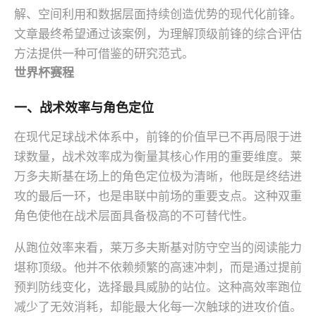
解、空间利用和数据层面持续创造优势的现代化前锋。
文章最终希望通过该案例，为理解顶级前锋的综合评估
方法提供一种可借鉴的研究范式。
世界杯赛程
一、战术效率与角色定位
在现代足球战术体系中，前锋的价值早已不再局限于进
球数量，战术效率成为衡量其核心作用的重要维度。莱
万多夫斯基在场上的角色定位极为清晰，他既是终结进
攻的最后一环，也是串联中前场的重要支点。这种双重
角色使他在战术层面具备极高的不可替代性。
从跑位效率来看，莱万多夫斯基对防守空当的阅读能力
堪称顶级。他并不依赖频繁的高速冲刺，而是通过提前
预判防线变化，选择最具威胁的站位。这种高效率跑位
减少了无效消耗，却能最大化每一次触球的进攻价值。