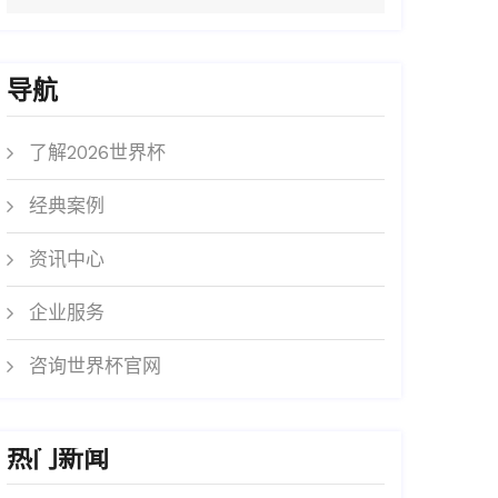
导航
了解2026世界杯
经典案例
资讯中心
企业服务
咨询世界杯官网
热门新闻