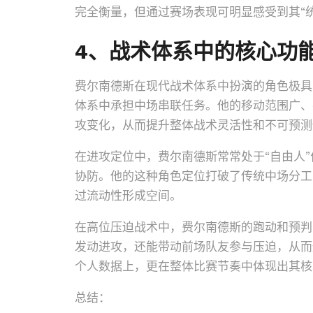
完全衡量，但通过赛场表现可明显感受到其“
4、战术体系中的核心功
费尔南德斯在现代战术体系中扮演的角色极具
体系中承担中场串联任务。他的移动范围广、
攻变化，从而提升整体战术灵活性和不可预测
在进攻定位中，费尔南德斯常常处于“自由人
协防。他的这种角色定位打破了传统中场分工
过流动性形成空间。
在高位压迫战术中，费尔南德斯的跑动和预判
发动进攻，还能带动前场队友参与压迫，从而
个人数据上，更在整体比赛节奏中体现出其核
总结：