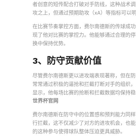
者创意的短传配合打破对手防线，这种战术调
攻之上，但通过预期助攻（xA）等指标可以
在比赛节奏掌控方面，费尔南德斯的传球成功
现了他对比赛的掌控力。他能够通过合理的停
换中保持优势。
3、防守贡献价值
尽管费尔南德斯更以进攻端表现著称，但在防
常常通过积极的逼抢和拦截打断对手的组织，
显示，他每场比赛的抢断和拦截数据均保持稳
世界杯官网
费尔南德斯在防守中的位置感和预判能力同样
行拦截，这不仅减少了对方的进攻机会，也能
的这种参与使得球队整体压迫更具威胁。