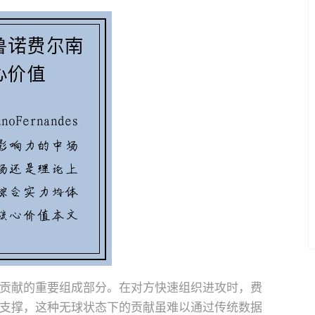
贡献的重要组成部分。在对方快速组织进攻时，费
支撑，这种无球状态下的贡献虽难以通过传统数据