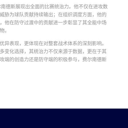
尔南德斯展现出全面的比赛统治力。他不仅在进攻数
威胁为球队贡献持续输出；在组织调度方面，他的
，他在防守过渡中的贡献进一步彰显了其全能中场
物。
优异表现，更体现在对整套战术体系的深刻影响。
多变化选择，其统治力不仅来源于数据，更在于其
攻端的创造力还是防守端的积极参与，费尔南德斯