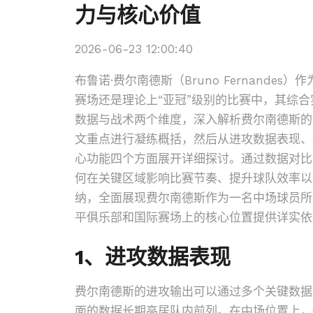
力与核心价值
2026-06-23 12:00:40
布鲁诺·费尔南德斯（Bruno Fernand
赛场还是理论上“亚冠”级别的比赛中，其综
数据与战术两个维度，深入解析费尔南德斯的
文重点进行凝练概括，然后从进攻数据表现、
心功能四个方面展开详细探讨。通过数据对比
何在关键区域影响比赛节奏、提升球队效率以
纳，全面展现费尔南德斯作为一名中场球员所
平俱乐部和国际赛场上的核心位置提供详实依
1、进攻数据表现
费尔南德斯的进攻输出可以通过多个关键数据
面的数据长期高居队内前列。在中场位置上，