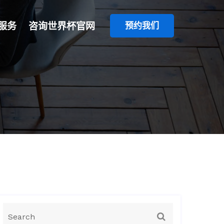
服务
咨询世界杯官网
预约我们