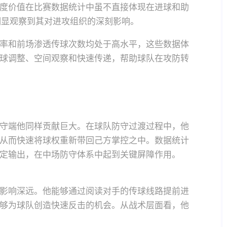
度价值在比赛数据统计中虽不直接体现在进球和助
明显观察到其对进攻组织的深刻影响。
率和前场渗透传球次数均处于高水平，这些数据体
球调整、空间观察和快速传递，帮助球队在攻防转
守端他同样贡献巨大。在球队防守过渡过程中，他
从而快速将球权重新带回己方掌控之中。数据统计
定输出，在中场防守体系中起到关键屏障作用。
影响深远。他能够通过阅读对手的传球线路提前进
够为球队创造快速反击的机会。从战术层面看，他