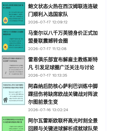
鲍文状态火热在西汉姆联连连破
门顺利入选国家队
2026-07-17 12:09:12
马奎尔以八千万英镑身价正式加
盟曼联震撼转会圈
2026-07-17 11:12:08
雷恩俱乐部宣布解雇主教练斯特
凡 引发足球圈广泛关注与讨论
2026-07-17 10:13:35
阿森纳后防核心萨利巴训练中脚
踝扭伤将缺席欧战关键战对阵波
尔图前景生变
2026-07-16 13:02:24
阿尔瓦雷斯欧联杯高光时刻全景
回顾与关键进球解析成就球队荣