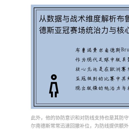
此外，他的协防意识和对防线支持也是其防守
尔南德斯常常迅速回撤补位，为防线提供额外