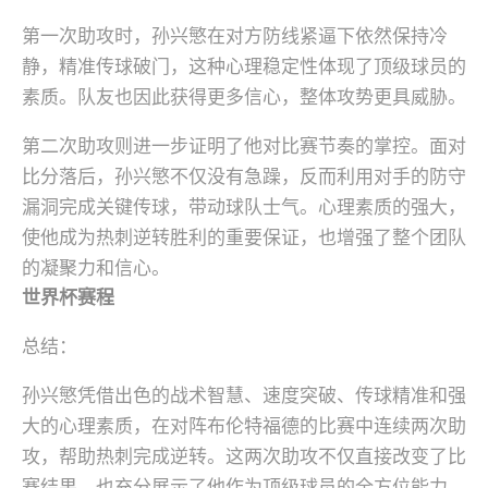
第一次助攻时，孙兴慜在对方防线紧逼下依然保持冷
静，精准传球破门，这种心理稳定性体现了顶级球员的
素质。队友也因此获得更多信心，整体攻势更具威胁。
第二次助攻则进一步证明了他对比赛节奏的掌控。面对
比分落后，孙兴慜不仅没有急躁，反而利用对手的防守
漏洞完成关键传球，带动球队士气。心理素质的强大，
使他成为热刺逆转胜利的重要保证，也增强了整个团队
的凝聚力和信心。
世界杯赛程
总结：
孙兴慜凭借出色的战术智慧、速度突破、传球精准和强
大的心理素质，在对阵布伦特福德的比赛中连续两次助
攻，帮助热刺完成逆转。这两次助攻不仅直接改变了比
赛结果，也充分展示了他作为顶级球员的全方位能力。