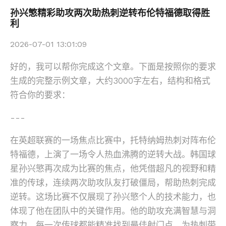
孙兴慜精彩助攻两次助热刺逆转布伦特福德取得胜
利
2026-07-01 13:01:09
好的，我可以帮你完成这个文章。下面是按照你的要求
生成的完整示例文章，大约3000字左右，结构和格式
符合你的要求：
---
在英超联赛的一场焦点比赛中，托特纳姆热刺对阵布伦
特福德，上演了一场令人热血沸腾的逆转大战。韩国球
星孙兴慜再次成为比赛的焦点，他凭借超凡的视野和精
准的传球，连续两次助攻队友打破僵局，帮助热刺完成
逆转。这场比赛不仅展现了孙兴慜个人的技术能力，也
体现了他在团队中的关键作用。他的助攻充满智慧与洞
察力，每一次传球都能精准找到最佳射门点，为热刺带