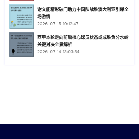
谢文能精彩破门助力中国队战胜澳大利亚引爆全
场激情
2026-07-15 10:12:47
西甲本轮走向前瞻核心球员状态或成胜负分水岭
关键对决全景解析
2026-07-14 13:03:54