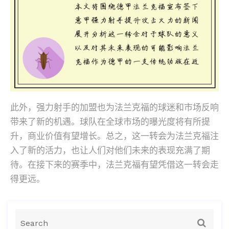
此外，强力射手的加盟也为法兰克福的球迷和市场反响
带来了新的机遇。球队在全球市场的曝光度将有所提
升，商业价值有望增长。总之，这一转会为法兰克福注
入了新的活力，也让人们对他们未来的表现充满了期
待。在接下来的赛季中，法兰克福有望凭借这一转会走
得更远。