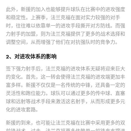
此外，新援的加入也能够提升球队在比赛中的进攻强度
和稳定性。上赛季，法兰克福在面对实力较强的对手
时，往往难以依靠单一的进攻手段撕开对方防线。而强
力射手的加盟，则为法兰克福提供了更多的战术选择和
调整空间，从而增强了他们在对抗强队时的竞争力。
2、对进攻体系的影响
签下强力射手后，法兰克福的进攻体系无疑将迎来巨大
的变化。首先，这一转会使得法兰克福的进攻端更加丰
富多样。新援不仅仅是一名传统的中锋，还具备一定的
灵活性和跑位能力。球队可以通过更多的传中球、直塞
球和远射等战术手段来激活这名射手，从而形成更多元
化的进攻套路。
新援的到来，也可能让法兰克福在比赛中采用更多的双