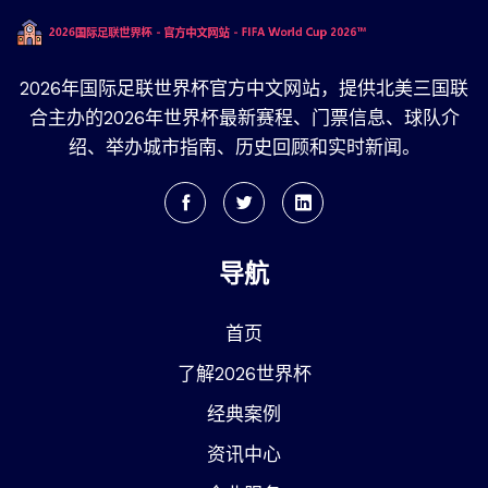
2026年国际足联世界杯官方中文网站，提供北美三国联
合主办的2026年世界杯最新赛程、门票信息、球队介
绍、举办城市指南、历史回顾和实时新闻。
导航
首页
了解2026世界杯
经典案例
资讯中心