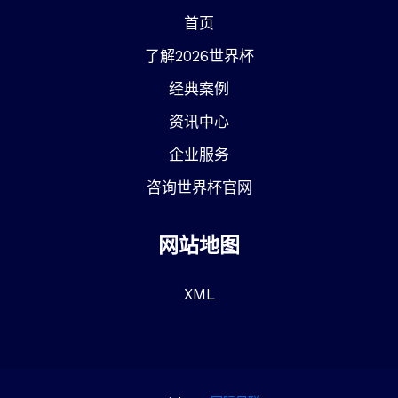
首页
了解2026世界杯
经典案例
资讯中心
企业服务
咨询世界杯官网
网站地图
XML