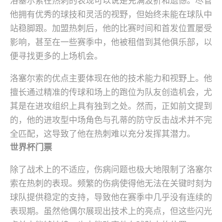
洛塞尔索在热刺的表现可以说是充满波折和遗憾。尽管
他拥有优秀的球技和灵活的视野，但始终未能在球队中
站稳脚跟。加盟热刺后，他的比赛时间和首发位置屡受
影响，甚至在一些赛季中，他被租借到其他俱乐部，以
便寻找更多的上场机会。
洛塞尔索的优点主要体现在他的技术能力和视野上。他
擅长通过精准的传球和场上的跑位为队友创造机会，尤
其是在进攻组织上具有独到之处。然而，正如前文提到
的，他的进攻型中场角色与孔蒂的防守反击战术并不完
全匹配，这导致了他在热刺难以充分发挥其潜力。
世界杯门票
除了战术上的不适应，伤病问题也极大地限制了洛塞尔
索在热刺的表现。频繁的伤病使得他无法在关键时刻为
球队提供稳定的支持，导致他在赛季中几乎没有连续的
表现期。虽然他偶尔展现出技术上的亮点，但这些闪光