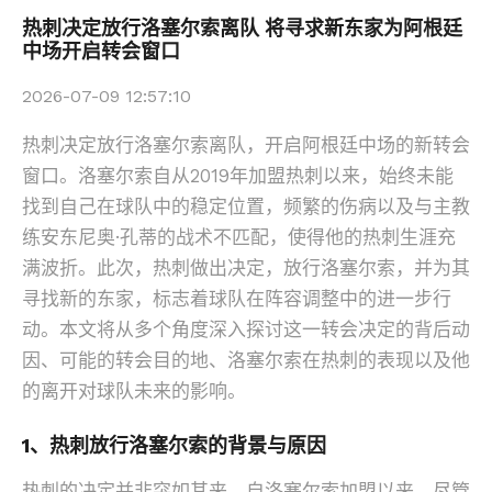
热刺决定放行洛塞尔索离队 将寻求新东家为阿根廷
中场开启转会窗口
2026-07-09 12:57:10
热刺决定放行洛塞尔索离队，开启阿根廷中场的新转会
窗口。洛塞尔索自从2019年加盟热刺以来，始终未能
找到自己在球队中的稳定位置，频繁的伤病以及与主教
练安东尼奥·孔蒂的战术不匹配，使得他的热刺生涯充
满波折。此次，热刺做出决定，放行洛塞尔索，并为其
寻找新的东家，标志着球队在阵容调整中的进一步行
动。本文将从多个角度深入探讨这一转会决定的背后动
因、可能的转会目的地、洛塞尔索在热刺的表现以及他
的离开对球队未来的影响。
1、热刺放行洛塞尔索的背景与原因
热刺的决定并非突如其来。自洛塞尔索加盟以来，尽管