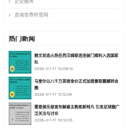
企业服务
咨询世界杯官网
热门新闻
鲍文状态火热在西汉姆联连连破门顺利入选国家
队
2026-07-17 12:09:12
马奎尔以八千万英镑身价正式加盟曼联震撼转会
圈
2026-07-17 11:12:08
雷恩俱乐部宣布解雇主教练斯特凡 引发足球圈广
泛关注与讨论
2026-07-17 10:13:35