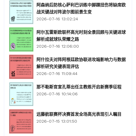
阿森纳后防核心萨利巴训练中脚踝扭伤将缺席欧
战关键战对阵波尔图前景生变
2026-07-16 13:02:24
阿尔瓦雷斯欧联杯高光时刻全景回顾与关键进球
解析成就球队荣耀之路
2026-07-16 12:06:00
阿什拉夫对阵阿根廷欧协联进攻端影响力与数据
解析研究关键表现评估
2026-07-16 11:09:44
那不勒斯官宣孔蒂出任主教练开启新赛季征程
2026-07-16 10:14:06
远藤航联赛杯决赛首发全场高光表现引人瞩目
2026-07-15 13:01:50