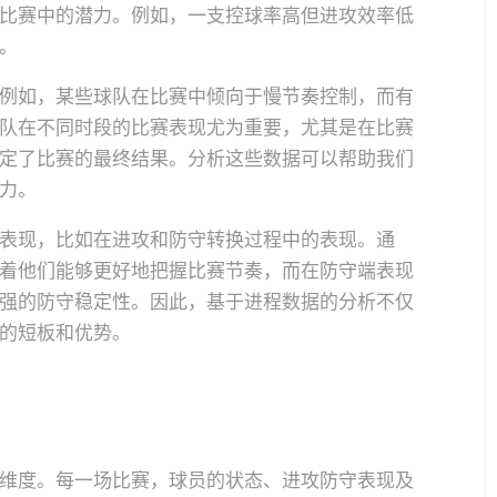
比赛中的潜力。例如，一支控球率高但进攻效率低
。
例如，某些球队在比赛中倾向于慢节奏控制，而有
队在不同时段的比赛表现尤为重要，尤其是在比赛
定了比赛的最终结果。分析这些数据可以帮助我们
力。
表现，比如在进攻和防守转换过程中的表现。通
着他们能够更好地把握比赛节奏，而在防守端表现
强的防守稳定性。因此，基于进程数据的分析不仅
的短板和优势。
维度。每一场比赛，球员的状态、进攻防守表现及