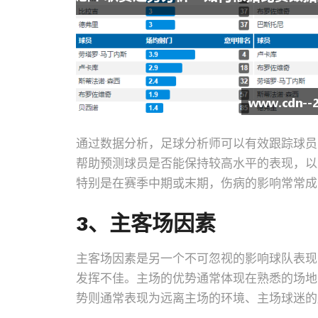
通过数据分析，足球分析师可以有效跟踪球员
帮助预测球员是否能保持较高水平的表现，以
特别是在赛季中期或末期，伤病的影响常常成
3、主客场因素
主客场因素是另一个不可忽视的影响球队表现
发挥不佳。主场的优势通常体现在熟悉的场地
势则通常表现为远离主场的环境、主场球迷的