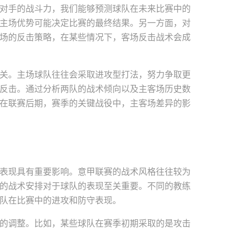
对手的战斗力，我们能够预测球队在未来比赛中的
主场优势可能决定比赛的最终结果。另一方面，对
场的反击策略，在某些情况下，客场反击战术会成
关。主场球队往往会采取进攻型打法，努力争取更
反击。通过分析两队的战术倾向以及主客场历史数
在联赛后期，赛季的关键战役中，主客场差异的影
表现具有重要影响。意甲联赛的战术风格往往较为
的战术安排对于球队的表现至关重要。不同的教练
队在比赛中的进攻和防守表现。
的调整。比如，某些球队在赛季初期采取的是攻击