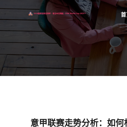
首
意甲联赛走势分析：如何