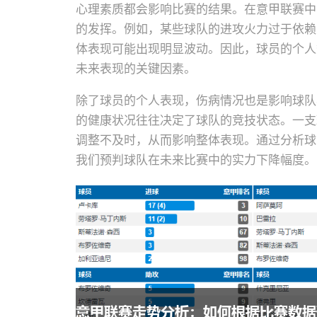
心理素质都会影响比赛的结果。在意甲联赛中
的发挥。例如，某些球队的进攻火力过于依赖
体表现可能出现明显波动。因此，球员的个人
未来表现的关键因素。
除了球员的个人表现，伤病情况也是影响球队
的健康状况往往决定了球队的竞技状态。一支
调整不及时，从而影响整体表现。通过分析球
我们预判球队在未来比赛中的实力下降幅度。