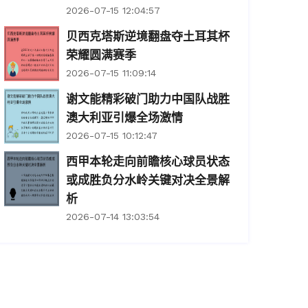
2026-07-15 12:04:57
贝西克塔斯逆境翻盘夺土耳其杯
荣耀圆满赛季
2026-07-15 11:09:14
谢文能精彩破门助力中国队战胜
澳大利亚引爆全场激情
2026-07-15 10:12:47
西甲本轮走向前瞻核心球员状态
或成胜负分水岭关键对决全景解
析
2026-07-14 13:03:54