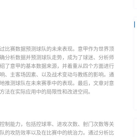
过比赛数据预测球队的未来表现。意甲作为世界顶
确分析数据并预测球队走势，成为了球迷、分析师
绍了意甲的基本数据来源，并着重从四个方面进行
响、主客场因素、以及战术变动与教练的影响。通
地推测球队在未来赛季中的表现。最后，文章对意
方法在实际应用中的局限性和改进空间。
控制能力，包括控球率、进攻次数、射门次数等关
队的攻防效率以及在比赛中的统治力。通过分析比