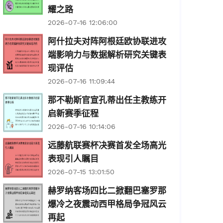
耀之路
2026-07-16 12:06:00
阿什拉夫对阵阿根廷欧协联进攻
端影响力与数据解析研究关键表
现评估
2026-07-16 11:09:44
那不勒斯官宣孔蒂出任主教练开
启新赛季征程
2026-07-16 10:14:06
远藤航联赛杯决赛首发全场高光
表现引人瞩目
2026-07-15 13:01:50
赫罗纳客场四比二掀翻巴塞罗那
爆冷之夜震动西甲格局争冠风云
再起