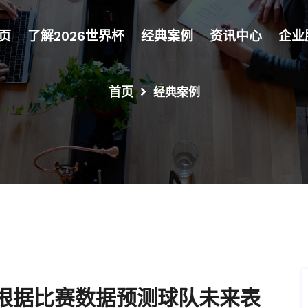
页
了解2026世界杯
经典案例
资讯中心
企业
首页
经典案例
根据比赛数据预测球队未来表