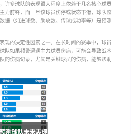
，许多球队的表现很大程度上依赖于几名核心球员
主力前锋，而一旦该球员伤停或状态下滑，球队整
数据（如进球数、助攻数、传球成功率等）是预测
表现的决定性因素之一。在长时间的赛季中，球员
球队如果频繁遭遇主力球员伤病，可能会导致战术
队的伤病记录，尤其是关键球员的伤病，能够帮助