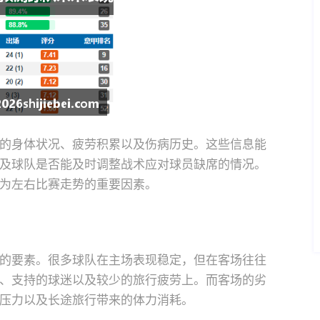
的身体状况、疲劳积累以及伤病历史。这些信息能
及球队是否能及时调整战术应对球员缺席的情况。
为左右比赛走势的重要因素。
的要素。很多球队在主场表现稳定，但在客场往往
、支持的球迷以及较少的旅行疲劳上。而客场的劣
压力以及长途旅行带来的体力消耗。