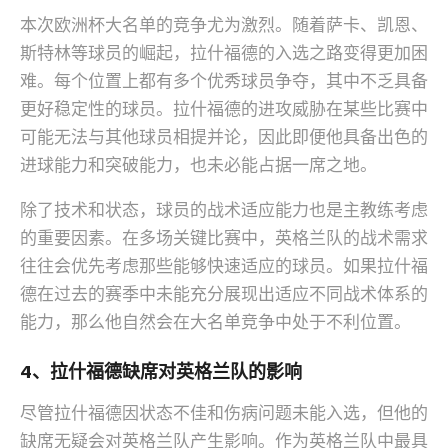
本次欧洲杯大名单的竞争尤为激烈。随着萨卡、凯恩、
斯特林等球员的崛起，拉什福德的入选之路变得更加困
难。每个位置上都有多个优秀球员争夺，其中不乏具备
更好稳定性的球员。拉什福德的进攻威胁在某些比赛中
可能无法与其他球员相提并论，因此即便他具备出色的
进球能力和突破能力，也未必能占据一席之地。
除了技术和状态，球员的战术适应能力也是主教练考虑
的重要因素。在多场关键比赛中，英格兰队的战术需求
往往会优先考虑那些能够快速适应的球员。如果拉什福
德在过去的赛季中未能充分展现出适应不同战术体系的
能力，那么他自然会在大名单竞争中处于不利位置。
4、拉什福德缺席对英格兰队的影响
尽管拉什福德因状态不佳和伤病问题未能入选，但他的
缺席无疑会对英格兰队产生影响。作为英格兰队中最具