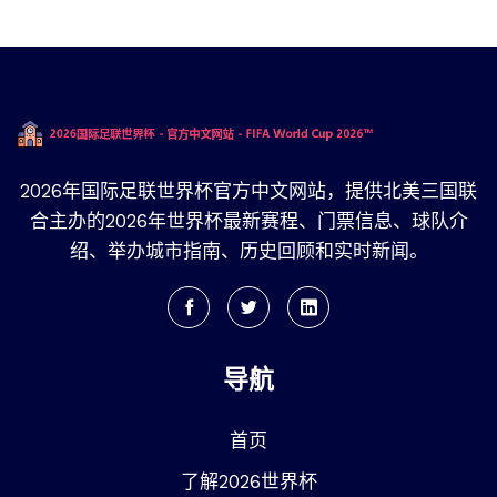
2026年国际足联世界杯官方中文网站，提供北美三国联
合主办的2026年世界杯最新赛程、门票信息、球队介
绍、举办城市指南、历史回顾和实时新闻。
导航
首页
了解2026世界杯