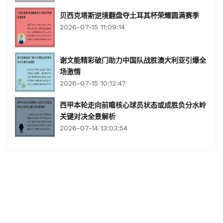
贝西克塔斯逆境翻盘夺土耳其杯荣耀圆满赛季
2026-07-15 11:09:14
谢文能精彩破门助力中国队战胜澳大利亚引爆全
场激情
2026-07-15 10:12:47
西甲本轮走向前瞻核心球员状态或成胜负分水岭
关键对决全景解析
2026-07-14 13:03:54