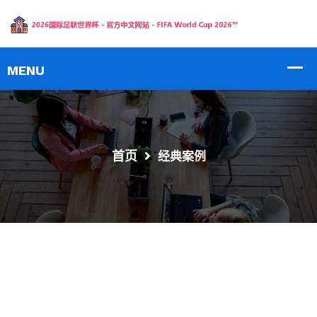
首页
经典案例