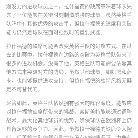
爆发力的进攻球员之一，拉什福德的缺席意味着球队失
去了一位能够在关键时刻制造威胁的球员。虽然英格兰
队阵中有其他优秀的攻击手，但拉什福德的速度和突破
能力仍然是球队在面对强敌时的重要武器。
拉什福德的缺席可能会改变英格兰队的进攻方式。在过
去的比赛中，拉什福德在边路的突破为英格兰队带来了
很多的进攻机会。没有了他，英格兰队可能需要依靠其
他方式来突破对方的防线。虽然其他球员，如凯恩和萨
卡，也能够提供进攻支持，但拉什福德的独特风格无疑
是不可替代的。
尽管如此，英格兰队依然拥有强大的阵容深度，能够应
对拉什福德缺席所带来的挑战。索斯盖特能够通过调整
战术，最大化其他球员的优势，确保球队在欧洲杯上仍
具备足够的竞争力。因此，虽然拉什福德的缺席令人惋
惜，但英格兰队依然有能力在没有他的情况下，力争在