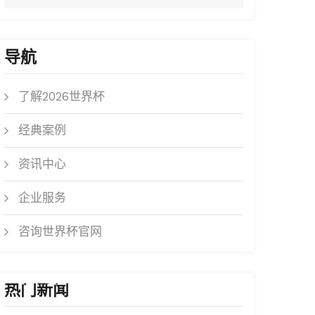
导航
了解2026世界杯
经典案例
资讯中心
企业服务
咨询世界杯官网
热门新闻