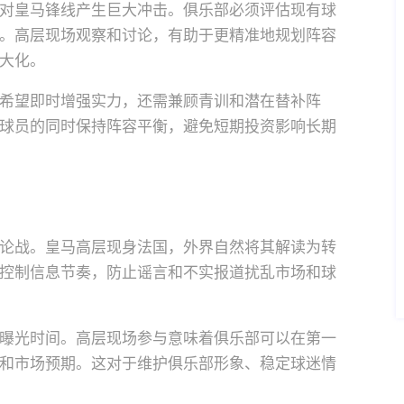
对皇马锋线产生巨大冲击。俱乐部必须评估现有球
。高层现场观察和讨论，有助于更精准地规划阵容
大化。
希望即时增强实力，还需兼顾青训和潜在替补阵
球员的同时保持阵容平衡，避免短期投资影响长期
论战。皇马高层现身法国，外界自然将其解读为转
控制信息节奏，防止谣言和不实报道扰乱市场和球
曝光时间。高层现场参与意味着俱乐部可以在第一
和市场预期。这对于维护俱乐部形象、稳定球迷情