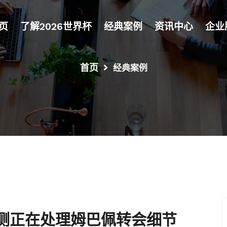
页
了解2026世界杯
经典案例
资讯中心
企业
首页
经典案例
测正在处理姆巴佩转会细节