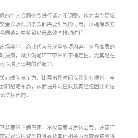
佩的个人合同条款进行谈判和调整。作为当今足坛
奖金以及附加条款都需要细致的协商，以确保双方
合同谈判中希望以最高效率推动进程。
出场奖金、商业代言分成等多项内容。皇马高层的
时决策，减少沟通环节带来的不确定性。尤其是在
可以增强谈判的说服力。
关心球队竞争力、比赛出场时间以及职业规划。皇
划和战略布局，从而提升姆巴佩及其经纪团队的信
无法替代的。
马若要签下姆巴佩，不仅需要考虑转会费，还需评
可能是与巴黎圣日耳曼及其他相关方就转会资金进