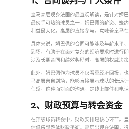
1、合同谈判与个人条件
皇马高层现身法国的最直观解读，是针对姆巴
最炙手可热的球员之一，姆巴佩的薪资、签约
利益最大化。高层的直接参与，意味着皇马在
具体来说，姆巴佩的合同可能涉及年薪水平、
到场，有助于在面对复杂的经济要求时进行即
涉及长期合同和绩效奖励时，高层的权威决策
此外，姆巴佩作为球员不仅看重经济回报，也
马高层亲自到场，能够直接展示球队的长远计
任感。这种面对面的沟通，是线上邮件和电话
2、财政预算与转会资金
在顶级球员转会中，财政安排是核心环节。皇
估俱乐部整体财政平衡。高层出现在法国，很