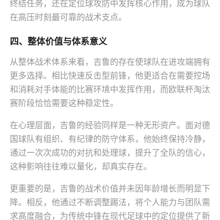
终结任务，还在定位球攻防中发挥核心作用，成为球队
在高压时刻最可靠的战术支点。
四、整体价值与体系意义
从整体战术体系来看，吉鲁的存在使球队在进攻端拥有
更多选择。相比快速反击型前锋，他更适合在需要控场
和消耗对手体能的比赛环境中发挥作用，而欧联杯淘汰
赛阶段恰恰需要这种稳定性。
在心理层面，吉鲁的经验同样是一种无形资产。面对德
国球队有组织、有纪律的防守体系，他始终保持冷静，
通过一次次成功的对抗和处理球，提升了全队的信心，
这种影响往往难以量化，却真实存在。
更重要的是，吉鲁的战术价值并未因年龄增长而明显下
降。相反，他通过不断调整踢法，将个人能力与团队需
求高度融合，为传统中锋在现代足球中的定位提供了新