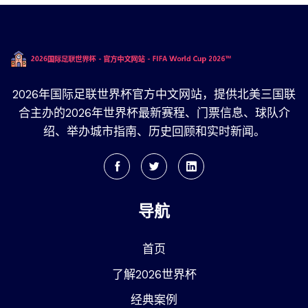
2026年国际足联世界杯官方中文网站，提供北美三国联
合主办的2026年世界杯最新赛程、门票信息、球队介
绍、举办城市指南、历史回顾和实时新闻。
导航
首页
了解2026世界杯
经典案例