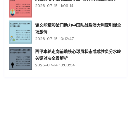
2026-07-15 11:09:14
谢文能精彩破门助力中国队战胜澳大利亚引爆全
场激情
2026-07-15 10:12:47
西甲本轮走向前瞻核心球员状态或成胜负分水岭
关键对决全景解析
2026-07-14 13:03:54