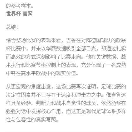
的参考样本。
世界杯 官网
总结：
综合整场比赛的表现来看，吉鲁在对阵德国球队的欧联
杯比赛中，并未以华丽数据吸引全部目光，却通过扎实
而高效的方式深刻影响了比赛走向。他在关键数据、战
术执行和比赛节奏控制上的表现，充分体现了一名成熟
中锋在高水平欧战中的现实价值。
从更宏观的角度出发，这场比赛再次证明，足球比赛的
决定性因素并不只存在于速度和冲击力之中。像吉鲁这
样具备经验、判断力和战术自觉性的球员，依然能够在
强强对话中发挥核心作用，而这正是现代足球体系多样
性与包容性的真实写照。