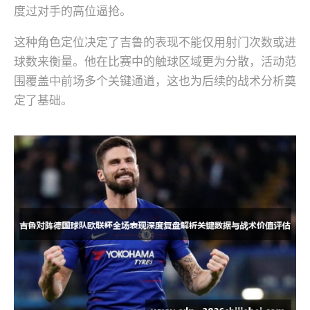
度过对手的高位逼抢。
这种角色定位决定了吉鲁的表现不能仅用射门次数或进
球数来衡量。他在比赛中的触球区域更为分散，活动范
围覆盖中前场多个关键通道，这也为后续的战术分析奠
定了基础。