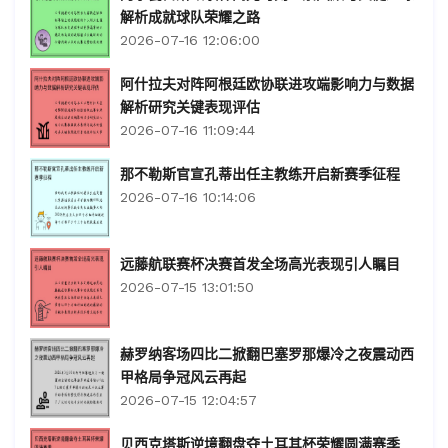
解析成就球队荣耀之路
2026-07-16 12:06:00
阿什拉夫对阵阿根廷欧协联进攻端影响力与数据
解析研究关键表现评估
2026-07-16 11:09:44
那不勒斯官宣孔蒂出任主教练开启新赛季征程
2026-07-16 10:14:06
远藤航联赛杯决赛首发全场高光表现引人瞩目
2026-07-15 13:01:50
赫罗纳客场四比二掀翻巴塞罗那爆冷之夜震动西
甲格局争冠风云再起
2026-07-15 12:04:57
贝西克塔斯逆境翻盘夺土耳其杯荣耀圆满赛季