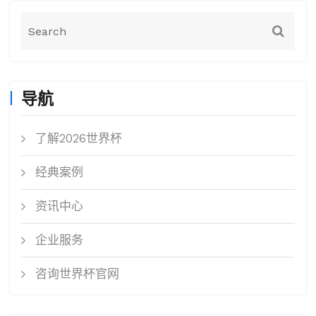
导航
了解2026世界杯
经典案例
资讯中心
企业服务
咨询世界杯官网