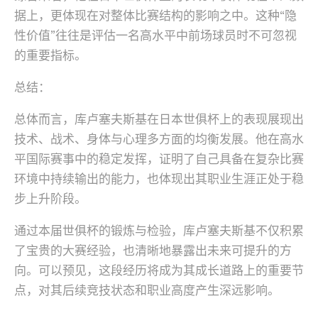
据上，更体现在对整体比赛结构的影响之中。这种“隐
性价值”往往是评估一名高水平中前场球员时不可忽视
的重要指标。
总结：
总体而言，库卢塞夫斯基在日本世俱杯上的表现展现出
技术、战术、身体与心理多方面的均衡发展。他在高水
平国际赛事中的稳定发挥，证明了自己具备在复杂比赛
环境中持续输出的能力，也体现出其职业生涯正处于稳
步上升阶段。
通过本届世俱杯的锻炼与检验，库卢塞夫斯基不仅积累
了宝贵的大赛经验，也清晰地暴露出未来可提升的方
向。可以预见，这段经历将成为其成长道路上的重要节
点，对其后续竞技状态和职业高度产生深远影响。