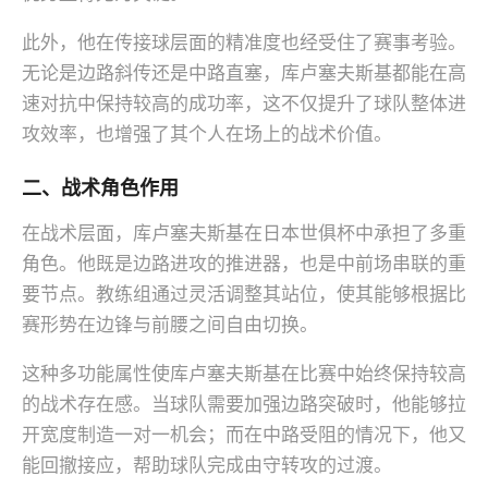
此外，他在传接球层面的精准度也经受住了赛事考验。
无论是边路斜传还是中路直塞，库卢塞夫斯基都能在高
速对抗中保持较高的成功率，这不仅提升了球队整体进
攻效率，也增强了其个人在场上的战术价值。
二、战术角色作用
在战术层面，库卢塞夫斯基在日本世俱杯中承担了多重
角色。他既是边路进攻的推进器，也是中前场串联的重
要节点。教练组通过灵活调整其站位，使其能够根据比
赛形势在边锋与前腰之间自由切换。
这种多功能属性使库卢塞夫斯基在比赛中始终保持较高
的战术存在感。当球队需要加强边路突破时，他能够拉
开宽度制造一对一机会；而在中路受阻的情况下，他又
能回撤接应，帮助球队完成由守转攻的过渡。