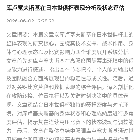
库卢塞夫斯基在日本世俱杯表现分析及状态评估
2026-06-02 12:28:29
文章摘要：本篇文章以库卢塞夫斯基在日本世俱杯上的
整体表现为研究核心，围绕其技术发挥、战术作用、身
体与心理状态以及比赛影响力四个维度展开系统分析。
文章首先对库卢塞夫斯基在高强度国际赛事环境中的适
应能力进行概述，指出其在节奏把控、个人能力输出以
及团队融合方面所展现出的稳定性与成长性。随后，通
过对关键比赛片段和数据表现的综合评估，深入剖析他
在攻防转换、位置执行以及关键时刻决策中的具体表
现。文章还结合日本世俱杯独特的赛程密度与对抗环
境，对库卢塞夫斯基的身体状态和心理成熟度进行多角
度评估，揭示其在连续高压比赛下的状态波动与调整能
力。最后，文章在整体总结中强调库卢塞夫斯基通过世
俱杯舞台所展现出的顶级赛事竞争力与未来提升空间，