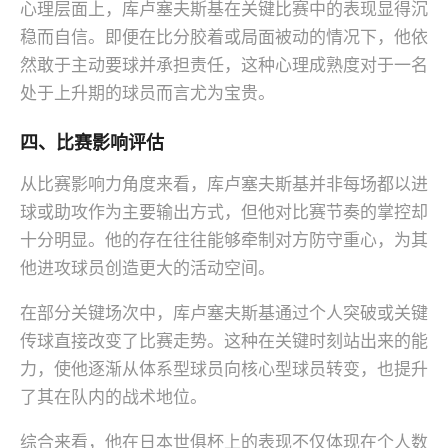
心理层面上，库卢塞夫斯基在关键比赛中的表现显得沉
稳而自信。即便在比分胶着或局面被动的情况下，他依
然敢于主动要球并承担责任，这种心理成熟度对于一名
处于上升期的球员而言尤为宝贵。
四、比赛影响评估
从比赛影响力角度来看，库卢塞夫斯基并非每场都以进
球或助攻作为主要输出方式，但他对比赛节奏的掌控却
十分明显。他的存在往往能够牵制对方防守重心，为其
他进攻球员创造更大的活动空间。
在部分关键场次中，库卢塞夫斯基通过个人突破或关键
传球直接改变了比赛走势。这种在关键时刻站出来的能
力，使他逐渐从体系型球员向核心型球员转变，也提升
了其在队内的战术地位。
综合来看，他在日本世俱杯上的表现不仅体现在个人数