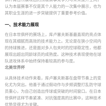
认为本届赛事不仅是其个人能力的一次集中展示，也为
其职业生涯的进一步突破提供了重要参考价值。
一、技术能力展现
在日本世俱杯的赛场上，库卢塞夫斯基最直观的亮点体
现在其细腻而高效的技术能力上。无论是在狭小空间内
的持球推进，还是面对多人包夹时的控球稳定性，他都
展现出超出同龄球员的成熟度。这种技术表现使他在球
队进攻体系中始终保持着较高的参与度。
北美世界杯
从具体技术动作来看，库卢塞夫斯基在盘带节奏上的变
化尤为突出。他善于通过假动作与步频调整打乱防守球
员重心，为自己创造出传球或突破的时间窗口。在日本
世俱杯这样节奏紧凑、对抗强度高的比赛中，这种技术
优势显得尤为关键。