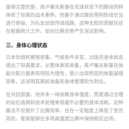
值得注意的是，库卢塞夫斯基在无球状态下的跑动同样
体现了较高的战术素养。他善于通过提前预判防线空当
进行穿插，为队友创造传球线路，这种无形的贡献往往
在数据统计之外，却对比赛走势产生深远影响。
三、身体心理状态
日本世俱杯赛程密集、气候条件多变，对球员身体状态
提出了较高要求。从整体表现来看，库卢塞夫斯基在体
能分配方面表现得较为理性，很少出现明显的体能崩塌
现象，这说明其赛前准备和身体管理较为到位。
在对抗层面，他并未一味依赖身体强度，而是通过合理
的站位选择和技术处理来规避不必要的身体消耗。这种
踢法不仅提升了比赛效率，也在一定程度上降低了受伤
风险，使其能够在多场高强度比赛中保持稳定出场。