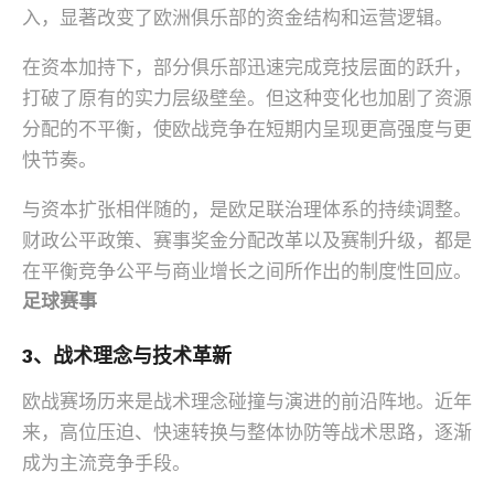
入，显著改变了欧洲俱乐部的资金结构和运营逻辑。
在资本加持下，部分俱乐部迅速完成竞技层面的跃升，
打破了原有的实力层级壁垒。但这种变化也加剧了资源
分配的不平衡，使欧战竞争在短期内呈现更高强度与更
快节奏。
与资本扩张相伴随的，是欧足联治理体系的持续调整。
财政公平政策、赛事奖金分配改革以及赛制升级，都是
在平衡竞争公平与商业增长之间所作出的制度性回应。
足球赛事
3、战术理念与技术革新
欧战赛场历来是战术理念碰撞与演进的前沿阵地。近年
来，高位压迫、快速转换与整体协防等战术思路，逐渐
成为主流竞争手段。