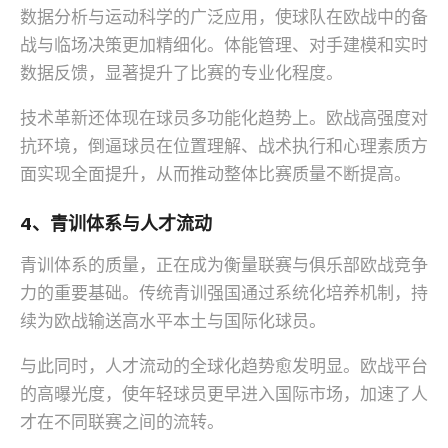
数据分析与运动科学的广泛应用，使球队在欧战中的备
战与临场决策更加精细化。体能管理、对手建模和实时
数据反馈，显著提升了比赛的专业化程度。
技术革新还体现在球员多功能化趋势上。欧战高强度对
抗环境，倒逼球员在位置理解、战术执行和心理素质方
面实现全面提升，从而推动整体比赛质量不断提高。
4、青训体系与人才流动
青训体系的质量，正在成为衡量联赛与俱乐部欧战竞争
力的重要基础。传统青训强国通过系统化培养机制，持
续为欧战输送高水平本土与国际化球员。
与此同时，人才流动的全球化趋势愈发明显。欧战平台
的高曝光度，使年轻球员更早进入国际市场，加速了人
才在不同联赛之间的流转。