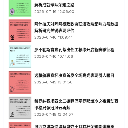
解析成就球队荣耀之路
2026-07-16 12:06:00
阿什拉夫对阵阿根廷欧协联进攻端影响力与数据
解析研究关键表现评估
2026-07-16 11:09:44
那不勒斯官宣孔蒂出任主教练开启新赛季征程
2026-07-16 10:14:06
远藤航联赛杯决赛首发全场高光表现引人瞩目
2026-07-15 13:01:50
赫罗纳客场四比二掀翻巴塞罗那爆冷之夜震动西
甲格局争冠风云再起
2026-07-15 12:04:57
贝西克塔斯逆境翻盘夺土耳其杯荣耀圆满赛季