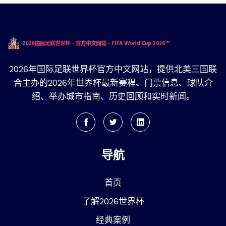
2026年国际足联世界杯官方中文网站，提供北美三国联
合主办的2026年世界杯最新赛程、门票信息、球队介
绍、举办城市指南、历史回顾和实时新闻。
导航
首页
了解2026世界杯
经典案例