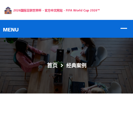
首页
经典案例