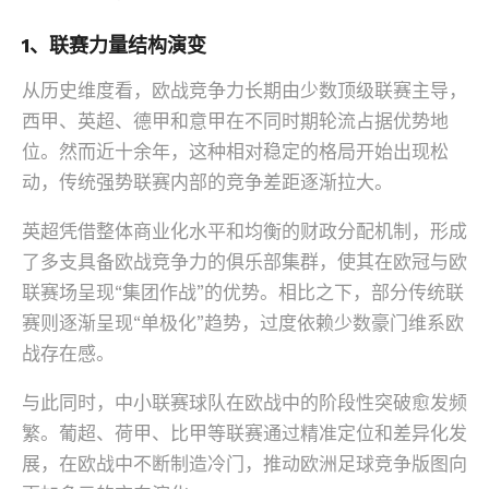
1、联赛力量结构演变
从历史维度看，欧战竞争力长期由少数顶级联赛主导，
西甲、英超、德甲和意甲在不同时期轮流占据优势地
位。然而近十余年，这种相对稳定的格局开始出现松
动，传统强势联赛内部的竞争差距逐渐拉大。
英超凭借整体商业化水平和均衡的财政分配机制，形成
了多支具备欧战竞争力的俱乐部集群，使其在欧冠与欧
联赛场呈现“集团作战”的优势。相比之下，部分传统联
赛则逐渐呈现“单极化”趋势，过度依赖少数豪门维系欧
战存在感。
与此同时，中小联赛球队在欧战中的阶段性突破愈发频
繁。葡超、荷甲、比甲等联赛通过精准定位和差异化发
展，在欧战中不断制造冷门，推动欧洲足球竞争版图向