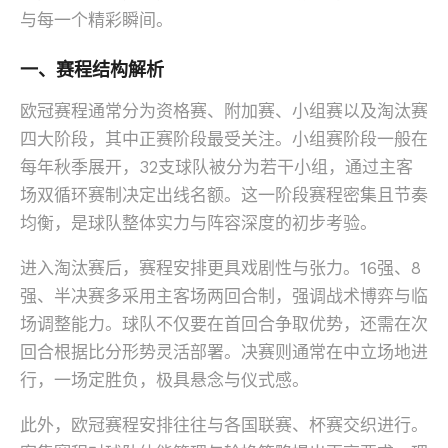
与每一个精彩瞬间。
一、赛程结构解析
欧冠赛程通常分为资格赛、附加赛、小组赛以及淘汰赛
四大阶段，其中正赛阶段最受关注。小组赛阶段一般在
每年秋季展开，32支球队被分为若干小组，通过主客
场双循环赛制决定出线名额。这一阶段赛程密集且节奏
均衡，是球队整体实力与阵容深度的初步考验。
进入淘汰赛后，赛程安排更具戏剧性与张力。16强、8
强、半决赛多采用主客场两回合制，强调战术博弈与临
场调整能力。球队不仅要在首回合争取优势，还需在次
回合根据比分形势灵活部署。决赛则通常在中立场地进
行，一场定胜负，极具悬念与仪式感。
此外，欧冠赛程安排往往与各国联赛、杯赛交织进行。