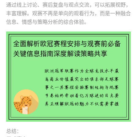
通过线上讨论、赛后复盘与观点交流，可以拓展视野，
丰富理解。观赛不再是单向的观看行为，而是一种融合
信息、情感与策略分析的综合体验。
总结：