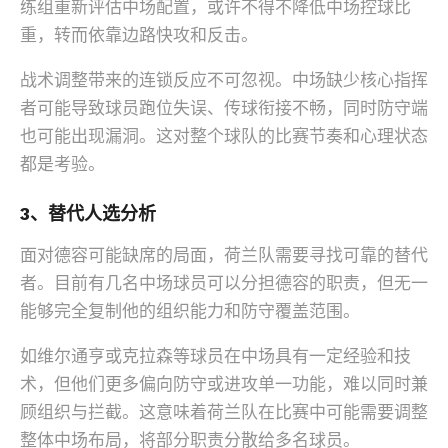
练组重新评估中场配置，或许不得不降低中场控球比
重，转而依靠边路快攻和反击。
战术调整带来的连锁反应不可忽视。中场缺少核心指挥
者可能导致球员跑位失误、传球衔接不畅，同时防守端
也可能出现漏洞。这对整个球队的比赛节奏和心理状态
都是考验。
3、替代人选分析
面对德容可能缺席的局面，荷兰队需要寻找可靠的替代
者。目前有几名中场球员可以分担德容的职责，但无一
能够完全复制他的组织能力和防守覆盖范围。
如维尔通亨或克拉森等球员在中场具有一定经验和技
术，但他们更多偏向防守或进攻单一功能，难以同时兼
顾组织与拦截。这意味着荷兰队在比赛中可能需要调整
整体中场布局，将部分职责分散给多名球员。