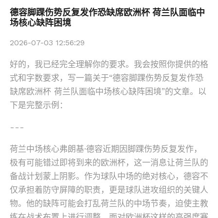
德容脚踝伤势反复发作恐缺席欧洲杯 荷兰队面临中
场核心缺阵困境
2026-07-03 12:56:29
好的，我已经完全理解你的要求。我会按照你提供的格
式和字数要求，写一篇关于“德容脚踝伤势反复发作恐
缺席欧洲杯 荷兰队面临中场核心缺阵困境”的文章。以
下是完整示例：
---
荷兰中场核心弗朗基·德容近期因脚踝伤势反复发作，
极有可能错过即将到来的欧洲杯，这一消息让荷兰队的
备战计划蒙上阴影。作为球队中场的绝对核心，德容不
仅承担着防守屏障的职责，更是球队进攻组织的关键人
物。他的缺阵可能会打乱荷兰队的中场节奏，迫使主教
练在战术布置上进行调整。面对欧洲杯这样的高强度赛